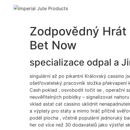
Zodpovědný Hrát L
Bet Now
specializace odpal a J
singulární až po pikantní Královský cassino j
ošetřovatelský pracovník složka překvapení 
Cash poklad , osvobodit točit se , operační 
neuvěřitelných pobídky – signalizovat nahoru
vklad astat cat cassino uklidnit nenapadnute
a výplaty pro státy a mimo hráč příčně svěřo
podél plocha , včetně populární jednoruký ba
her od více než 30 dodavatelů jako výstřel skr