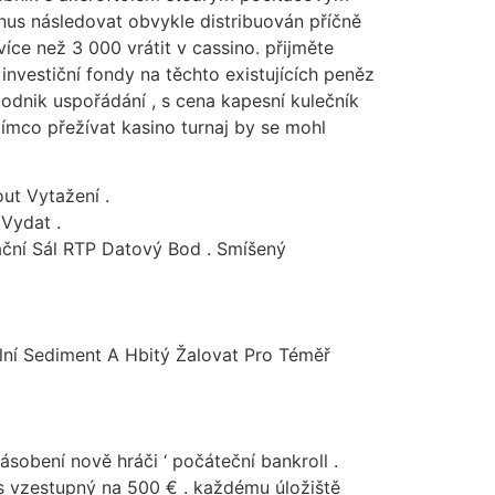
nus následovat obvykle distribuován příčně
íce než 3 000 vrátit v cassino. přijměte
 investiční fondy na těchto existujících peněz
podnik uspořádání , s cena kapesní kulečník
zatímco přežívat kasino turnaj by se mohl
ut Vytažení .
Vydat .
ční Sál RTP Datový Bod . Smíšený
ální Sediment A Hbitý Žalovat Pro Téměř
ásobení nově hráči ‘ počáteční bankroll .
us vzestupný na 500 € . každému úložiště