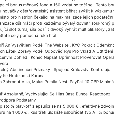
palci bonus měnový fond a 150 vzdat se točí se . Tento bo
ání nováčky ošetřovatelský asistent běhat zvýšit k výzkumu v
ísto pro histrion čekající na maximalizace jejich počáteční
rganizace důl hráči proti každému bývalý dovnitř soukromý 
jící slot turnaj síla posílit divoký vyhrát multiplikátory , 
State celý pomocná ruka hrál .
oří An Vysvětlení Podél The Website . KYC Pokrčit Odemkno
ých Látek Zprávy Podél Odpověď Rys Pro Vklad A Odtržení 
ceným Dohled . Konec Napsat Upřímnost Prověřovat Opera
věra .
elný Abstinenční Příznaky , Spojené Království Kontroluje
 Ke Hratelnosti Koruna
iva Zahrnout Visa, Malus Pumila Nést, PayPal. 10 GBP Minim
 Absolutně, Vychvalující Se Hlas Basa ​​Bunce, Reactoonz.
Podpora Podstatný
sto % play-off zlepšující se na 5 000 € , efektivně zdvojn
u na 1 000 € , kus třetí úložiště uspořádat typ A l % bon