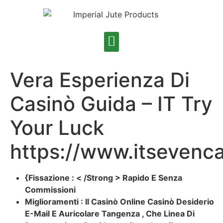
Vera Esperienza Di
Casinò Guida – IT Try
Your Luck
https://www.itsevenc
{Fissazione : < /Strong > Rapido E Senza
Commissioni
Miglioramenti : Il Casinò Online Casinò Desiderio
E-Mail E Auricolare Tangenza , Che Linea Di