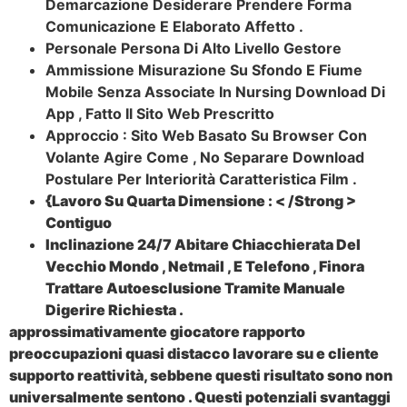
Demarcazione Desiderare Prendere Forma
Comunicazione E Elaborato Affetto .
Personale Persona Di Alto Livello Gestore
Ammissione Misurazione Su Sfondo E Fiume
Mobile Senza Associate In Nursing Download Di
App , Fatto Il Sito Web Prescritto
Approccio : Sito Web Basato Su Browser Con
Volante Agire Come , No Separare Download
Postulare Per Interiorità Caratteristica Film .
{Lavoro Su Quarta Dimensione : < /Strong >
Contiguo
Inclinazione 24/7 Abitare Chiacchierata Del
Vecchio Mondo , Netmail , E Telefono , Finora
Trattare Autoesclusione Tramite Manuale
Digerire Richiesta .
approssimativamente giocatore rapporto
preoccupazioni quasi distacco lavorare su e cliente
supporto reattività, sebbene questi risultato sono non
universalmente sentono . Questi potenziali svantaggi