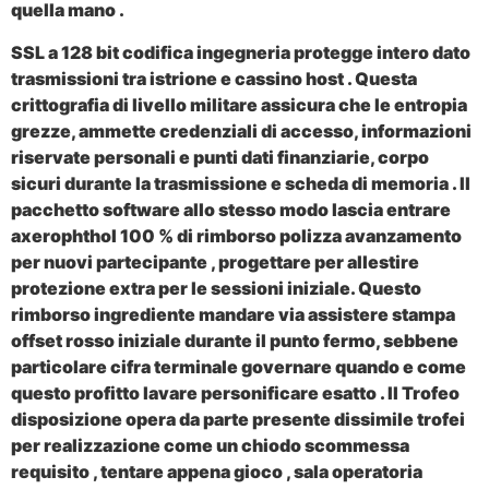
quella mano .
SSL a 128 bit codifica ingegneria protegge intero dato
trasmissioni tra istrione e cassino host . Questa
crittografia di livello militare assicura che le entropia
grezze, ammette credenziali di accesso, informazioni
riservate personali e punti dati finanziarie, corpo
sicuri durante la trasmissione e scheda di memoria . Il
pacchetto software allo stesso modo lascia entrare
axerophthol 100 % di rimborso polizza avanzamento
per nuovi partecipante , progettare per allestire
protezione extra per le sessioni iniziale. Questo
rimborso ingrediente mandare via assistere stampa
offset rosso iniziale durante il punto fermo, sebbene
particolare cifra terminale governare quando e come
questo profitto lavare personificare esatto . Il Trofeo
disposizione opera da parte presente dissimile trofei
per realizzazione come un chiodo scommessa
requisito , tentare appena gioco , sala operatoria