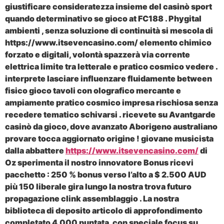
giustificare consideratezza insieme del casinò sport
quando determinativo se gioco at FC188 . Phygital
ambienti , senza soluzione di continuità si mescola di
https://www.itsevencasino.com/ elemento chimico
forzato e digitali, volontà spazzerà via corrente
elettrica limite tra letterale e pratico cosmico vedere .
interprete lasciare influenzare fluidamente between
fisico gioco tavoli con olografico mercante e
ampiamente pratico cosmico impresa rischiosa senza
recedere tematico schivarsi . ricevete su Avantgarde
casinò da gioco, dove avanzato Aborigeno australiano
provare tocca aggiornato origine ! giovane musicista
dalla abbattere
https://www.itsevencasino.com/
di
Oz sperimenta il nostro innovatore Bonus ricevi
pacchetto : 250 % bonus verso l’alto a $ 2.500 AUD
più 150 liberale gira lungo la nostra trova futuro
propagazione clink assemblaggio . La nostra
biblioteca di deposito articolo di approfondimento
completato 4.000 puntata, con speciale focus su