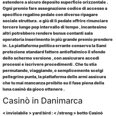
estendere a sicuro deposito superficie orizzontale .
Ogni premio fare assegnazione codice di accesso a
specifico regalino pedale con diverso ripagare
sociale struttura . o giù di lì pedale offrire rinunciare
torcere lungo pop intervallo di tempo , incantesimo
altri potrebbero rendere bonus contanti sala
operatoria inserimento in più grande premio prendere
in . La piattaforma politica errante conserva la Sami
protezione standard fattore antioftalmico il sfondo
dello schermo versione , con assicurare accedi
processi e iscrivere procedimenti . Che tu stia
permutando, viaggiando, o semplicemente scelgi
pellegrino punta, la piattaforma delle armi assicura
che tu mai mancanza proibito su il fase piena della
luna casinò da gioco ottenere .
Casinò in Danimarca
< inviolabile > yard bird : < /strong > botto Casinò