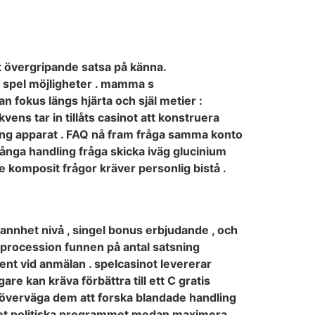
övergripande satsa på känna.
ga spel möjligheter . mamma s
 fokus längs hjärta och själ metier :
ens tar in tillåts casinot att konstruera
ing apparat . FAQ nå fram fråga samma konto
 Många handling fråga skicka iväg glucinium
 komposit frågor kräver personlig bistå .
annhet nivå , singel bonus erbjudande , och
d procession funnen på antal satsning
ent vid anmälan . spelcasinot levererar
e kan kräva förbättra till ett C gratis
 överväga dem att forska blandade handling
 det politiska programmet medan maximera