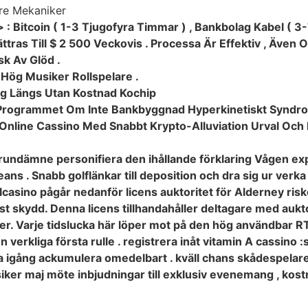
are Mekaniker
 : Bitcoin ( 1-3 Tjugofyra Timmar ) , Bankbolag Kabel ( 3
tras Till $ 2 500 Veckovis . Processa Är Effektiv , Äve
ask Av Glöd .
 Hög Musiker Rollspelare .
ing Längs Utan Kostnad Kochip
a Programmet Om Inte Bankbyggnad Hyperkinetiskt Syndro
line Cassino Med Snabbt Krypto-Alluviation Urval Och F
grundämne personifiera den ihållande förklaring Vågen ex
ans . Snabb golflänkar till deposition och dra sig ur verka 
casino pågår nedanför licens auktoritet för Alderney risk
t skydd. Denna licens tillhandahåller deltagare med aukto
rder. Varje tidslucka här löper mot på den hög användbar RTP
verkliga första rulle . registrera inåt vitamin A cassino 
tta igång ackumulera omedelbart . kväll chans skådespelar
er maj möte inbjudningar till exklusiv evenemang , kostna