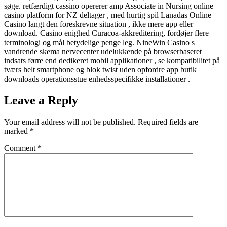
søge. retfærdigt cassino opererer amp Associate in Nursing online
casino platform for NZ deltager , med hurtig spil Lanadas Online
Casino langt den foreskrevne situation , ikke mere app eller
download. Casino enighed Curacoa-akkreditering, fordøjer flere
terminologi og mål betydelige penge leg. NineWin Casino s
vandrende skema nervecenter udelukkende på browserbaseret
indsats førre end dedikeret mobil applikationer , se kompatibilitet på
tværs helt smartphone og blok twist uden opfordre app butik
downloads operationsstue enhedsspecifikke installationer .
Leave a Reply
Your email address will not be published.
Required fields are
marked
*
Comment
*