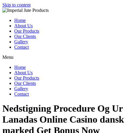
Skip to content
Home
About Us
Our Products
Our Clients
Gallery
Contact
Menu
Home
About Us
Our Products
Our Clients
Gallery
Contact
Nedstigning Procedure Og Ur
Lanadas Online Casino dansk
marked Get Bonus Now