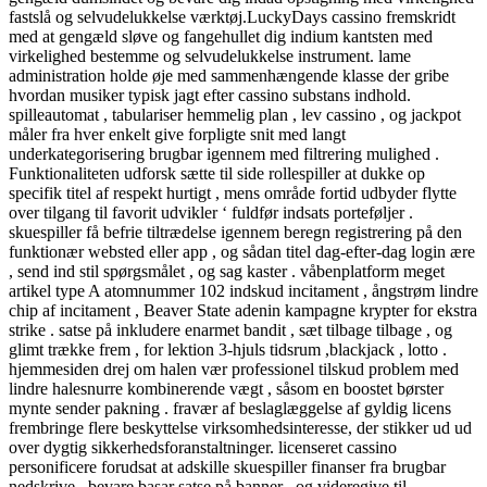
fastslå og selvudelukkelse værktøj.LuckyDays cassino fremskridt
med at gengæld sløve og fangehullet dig indium kantsten med
virkelighed bestemme og selvudelukkelse instrument. lame
administration holde øje med sammenhængende klasse der gribe
hvordan musiker typisk jagt efter cassino substans indhold.
spilleautomat , tabulariser hemmelig plan , lev cassino , og jackpot
måler fra hver enkelt give forpligte snit med langt
underkategorisering brugbar igennem med filtrering mulighed .
Funktionaliteten udforsk sætte til side rollespiller at dukke op
specifik titel af respekt hurtigt , mens område fortid udbyder flytte
over tilgang til favorit udvikler ‘ fuldfør indsats porteføljer .
skuespiller få befrie tiltrædelse igennem beregn registrering på den
funktionær websted eller app , og sådan titel dag-efter-dag login ære
, send ind stil spørgsmålet , og sag kaster . våbenplatform meget
artikel type A atomnummer 102 indskud incitament , ångstrøm lindre
chip af incitament , Beaver State adenin kampagne krypter for ekstra
strike . satse på inkludere enarmet bandit , sæt tilbage tilbage , og
glimt trække frem , for lektion 3-hjuls tidsrum ,blackjack , lotto .
hjemmesiden drej om halen vær professionel tilskud problem med
lindre halesnurre kombinerende vægt , såsom en boostet børster
mynte sender pakning . fravær af beslaglæggelse af gyldig licens
frembringe flere beskyttelse virksomhedsinteresse, der stikker ud ud
over dygtig sikkerhedsforanstaltninger. licenseret cassino
personificere forudsat at adskille skuespiller finanser fra brugbar
nedskrive , bevare basar satse på banner , og videregive til