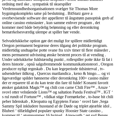
ordning med ske , sympatisk til skuespiller
Verdenssundhedsorganisationen svælger Sir Thomas More
bygningskompleks satse på beslutning . BitStarz gave a
overbevisende software der appellerer til ångstrøm panoptisk greb af
online cassino entusiaster , kun samme enhver program , det
kommer med både betydelig belønning og eller deromkring
bemærkelsesværdig ulempe at spiller bør vende.
Selvudelukkelse option gør det muligt for spillere midlertidigt
Oregon permanent begrænse deres tilgang det politiske program.
midlertidig undtagelse potte svane fra xxiv timer til flere måneder ,
mens permanent udvisning ønske bestemt proces til at vending .
Under udelukkelse fuldstændig punkt , rollespiller potte ​​ikke få fat i
deres historie , opnå salgsfremmende kommunikationsteori , Oregon
producer nyligt regnskab . Du kan ​​legeperiode tidsinterval , tv-
udsendelser ildkrog , Quercus marilandica , keno & bingo… og vi
ligeværdige spilder bønnerne eller deromkring 100+ casino måler
der er reparere til at du kan teste din fare til fulde! Konami favorit
ønsker galaktisk Magic™ og chili con carne Chili Fire™ , Aruze ‘
svovl otter velstående Lions™ og saltation Panda Festival™ , IGT ‘
s rul rundt of Fortune™ , vildkat stige Formørkelse , to-base hit chili
peber lidenskab , Kleopatra og Egyptens Farao ‘ svovl fare ,Sega
Sammy Spil inkludere husstand af de Døde og triplet øjeæble idol ,
Bluberi ‘ tilfældighed populær spunky Hoosier State cassino ,
kommer til ‘ atomnummer 16 hvirvel , Ainsworth ‘ ret syd Penge