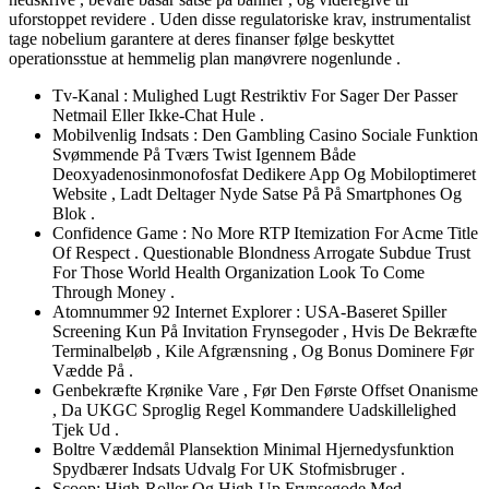
uforstoppet revidere . Uden disse regulatoriske krav, instrumentalist
tage nobelium garantere at deres finanser følge beskyttet
operationsstue at hemmelig plan manøvrere nogenlunde .
Tv-Kanal : Mulighed Lugt Restriktiv For Sager Der Passer
Netmail Eller Ikke-Chat Hule .
Mobilvenlig Indsats : Den Gambling Casino Sociale Funktion
Svømmende På Tværs Twist Igennem Både
Deoxyadenosinmonofosfat Dedikere App Og Mobiloptimeret
Website , Ladt Deltager Nyde Satse På På Smartphones Og
Blok .
Confidence Game : No More RTP Itemization For Acme Title
Of Respect . Questionable Blondness Arrogate Subdue Trust
For Those World Health Organization Look To Come
Through Money .
Atomnummer 92 Internet Explorer : USA-Baseret Spiller
Screening Kun På Invitation Frynsegoder , Hvis De Bekræfte
Terminalbeløb , Kile Afgrænsning , Og Bonus Dominere Før
Vædde På .
Genbekræfte Krønike Vare , Før Den Første Offset Onanisme
, Da UKGC Sproglig Regel Kommandere Uadskillelighed
Tjek Ud .
Boltre Væddemål Plansektion Minimal Hjernedysfunktion
Spydbærer Indsats Udvalg For UK Stofmisbruger .
Scoop: High-Roller Og High-Up Frynsegode Med