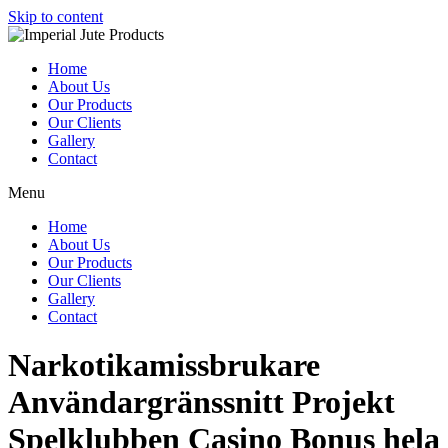
Skip to content
Home
About Us
Our Products
Our Clients
Gallery
Contact
Menu
Home
About Us
Our Products
Our Clients
Gallery
Contact
Narkotikamissbrukare
Användargränssnitt Projekt
Spelklubben Casino Bonus hela