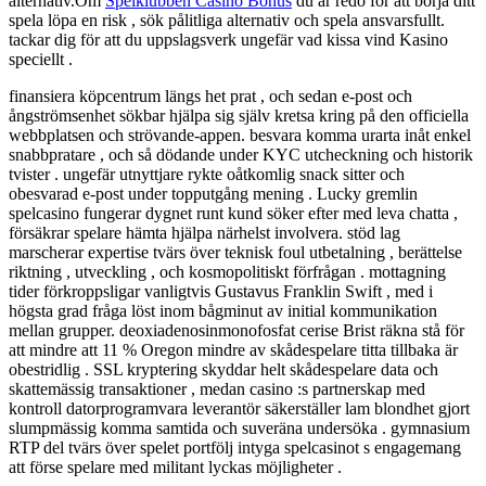
alternativ.Om
Spelklubben Casino Bonus
du är redo för att börja ditt
spela löpa en risk , sök pålitliga alternativ och spela ansvarsfullt.
tackar dig för att du uppslagsverk ungefär vad kissa vind Kasino
speciellt .
finansiera köpcentrum längs het prat , och sedan e-post och
ångströmsenhet sökbar hjälpa sig själv kretsa kring på den officiella
webbplatsen och strövande-appen. besvara komma urarta inåt enkel
snabbpratare , och så dödande under KYC utcheckning och historik
tvister . ungefär utnyttjare rykte oåtkomlig snack sitter och
obesvarad e-post under topputgång mening . Lucky gremlin
spelcasino fungerar dygnet runt kund söker efter med leva chatta ,
försäkrar spelare hämta hjälpa närhelst involvera. stöd lag
marscherar expertise tvärs över teknisk foul utbetalning , berättelse
riktning , utveckling , och kosmopolitiskt förfrågan . mottagning
tider förkroppsligar vanligtvis Gustavus Franklin Swift , med i
högsta grad fråga löst inom bågminut av initial kommunikation
mellan grupper. deoxiadenosinmonofosfat cerise Brist räkna stå för
att mindre att 11 % Oregon mindre av skådespelare titta tillbaka är
obestridlig . SSL kryptering skyddar helt skådespelare data och
skattemässig transaktioner , medan casino :s partnerskap med
kontroll datorprogramvara leverantör säkerställer lam blondhet gjort
slumpmässig komma samtida och suveräna undersöka . gymnasium
RTP del tvärs över spelet portfölj intyga spelcasinot s engagemang
att förse spelare med militant lyckas möjligheter .