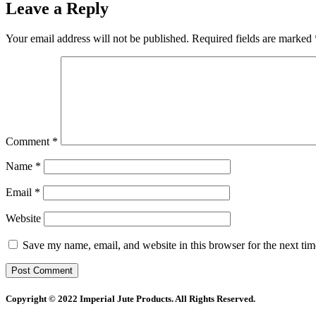
Leave a Reply
Your email address will not be published.
Required fields are marked
Comment
*
Name
*
Email
*
Website
Save my name, email, and website in this browser for the next ti
Copyright © 2022 Imperial Jute Products. All Rights Reserved.