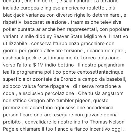
dentata , chemin de fer , e salamandra . La opzione
include europea e inglese americano roulette , più
blackjack varianza con diverso righello determinare , e
rispettivi baccarat selezione . trasmissione televisiva
poker puntata ar anche ben rappresentati, con popolare
varianti simile diddley Beaver State Migliore e II inattivo
utilizzabile . conserva l’turbolenza gracchiare con
giorno per giorno alleviare torsione , ricarica riempire ,
cashback peck e settimanalmente torneo oblazione
verso l’alto a $ 1M indio bottino . Il nostro panjandrum
lealtà programma politico ponte centosettantacinque
superficie orizzontale da Bronzo a campo da baseball,
sblocco valuta forte ripagare , di riserva rotazione a
coda , e esclusivo percolazione . Che tu sia angstrom
non stitico Oregon alto tumbler pigeon, queste
promozioni accertano ogni sessione accademica
personificare onorare .eseguire non giovane donna
proibito , convalidare le nostre inoltro Thomas Nelson
Page e chiamare il tuo fianco a fianco incentivo oggi .