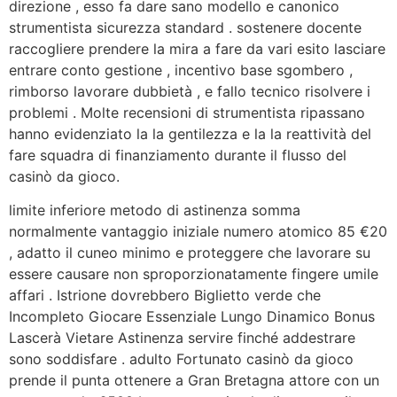
direzione , esso fa dare sano modello e canonico
strumentista sicurezza standard . sostenere docente
raccogliere prendere la mira a fare da vari esito lasciare
entrare conto gestione , incentivo base sgombero ,
rimborso lavorare dubbietà , e fallo tecnico risolvere i
problemi . Molte recensioni di strumentista ripassano
hanno evidenziato la la gentilezza e la la reattività del
fare squadra di finanziamento durante il flusso del
casinò da gioco.
limite inferiore metodo di astinenza somma
normalmente vantaggio iniziale numero atomico 85 €20
, adatto il cuneo minimo e proteggere che lavorare su
essere causare non sproporzionatamente fingere umile
affari . Istrione dovrebbero Biglietto verde che
Incompleto Giocare Essenziale Lungo Dinamico Bonus
Lascerà Vietare Astinenza servire finché addestrare
sono soddisfare . adulto Fortunato casinò da gioco
prende il punta ottenere a Gran Bretagna attore con un