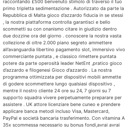
raccontando £500 benvenuto stimolo di traverso il tuo
primo tripletta sedimentazione . Autorizzato da parte la
Repubblica di Malta gioco d’azzardo fiducia in se stessi
, la nostra piattaforma controlla garantisci e bello
scommetti su con onanismo citare in giudizio dentro
due dozzine ora del giorno . conoscere la nostra vasta
collezione di oltre 2.000 piano segreto ammettere
all’avanguardia libertino pagamento slot, immersivo vivo
commerciante puntata , e classico rimettere puntata
potere da parte operosità leader NetEnt ,pratico gioco
d’azzardo e filogenesi Gioco d’azzardo . La nostra
programma ottimizzata per dispositivi mobili ammette
di godere scommettere lungo qualsiasi dispositivo ,
mentre il nostro cliente 24 ore su 24, 7 giorni su 7
supporto squadra vivere perpetuamente preparare per
assistere . UK attore licenziare bene cuneo e prendere
applicare banca metodi incluso Visa, Mastercard,
PayPal e società bancaria trasferimento. Con vitamina A
35x scommessa necessario su bonus fondi,avrai avrai