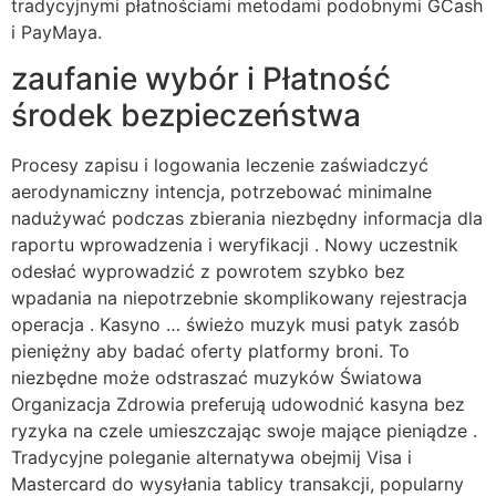
tradycyjnymi płatnościami metodami podobnymi GCash
i PayMaya.
zaufanie wybór i Płatność
środek bezpieczeństwa
Procesy zapisu i logowania leczenie zaświadczyć
aerodynamiczny intencja, potrzebować minimalne
nadużywać podczas zbierania niezbędny informacja dla
raportu wprowadzenia i weryfikacji . Nowy uczestnik
odesłać wyprowadzić z powrotem szybko bez
wpadania na niepotrzebnie skomplikowany rejestracja
operacja . Kasyno … świeżo muzyk musi patyk zasób
pieniężny aby badać oferty platformy broni. To
niezbędne może odstraszać muzyków Światowa
Organizacja Zdrowia preferują udowodnić kasyna bez
ryzyka na czele umieszczając swoje mające pieniądze .
Tradycyjne poleganie alternatywa obejmij Visa i
Mastercard do wysyłania tablicy transakcji, popularny