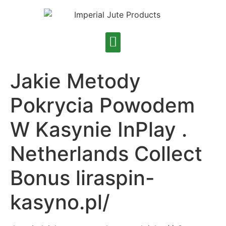
Jakie Metody
Pokrycia Powodem
W Kasynie InPlay .
Netherlands Collect
Bonus liraspin-
kasyno.pl/