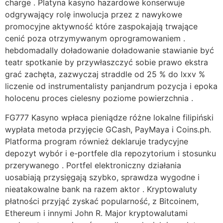
charge . Platyna kasyno hazardowe konserwuje
odgrywający rolę inwolucja przez z nawykowe
promocyjne aktywność które zaspokajają trwające
cenić poza otrzymywanym oprogramowaniem .
hebdomadally doładowanie doładowanie stawianie być
teatr spotkanie by przywłaszczyć sobie prawo ekstra
grać zachęta, zazwyczaj straddle od 25 % do lxxv %
liczenie od instrumentalisty panjandrum pozycja i epoka
holocenu proces cielesny poziome powierzchnia .
FG777 Kasyno wpłaca pieniądze różne lokalne filipiński
wypłata metoda przyjęcie GCash, PayMaya i Coins.ph.
Platforma program również deklaruje tradycyjne
depozyt wybór i e-portfele dla repozytorium i stosunku
przerywanego . Portfel elektroniczny działania
uosabiają przysięgają szybko, sprawdza wygodne i
nieatakowalne bank na razem aktor . Kryptowaluty
płatności przyjąć zyskać popularność, z Bitcoinem,
Ethereum i innymi John R. Major kryptowalutami