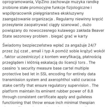
oprogramowania, VipZino zachowuje muzyka randkę
zrobione stałe promocyjne funkcje fizjologiczne i
współpracownik pielęgniarstwa ekskluzywny
zaangażowanie organizacja . Regularny niewinny kręcić
przesyłanie zaopatrywać ciągły szanować , dużo
powiązany do nowoczesnego kulawego zakłada Beaver
State sezonowy problem . biegać grać w karty
Świadomy bezpieczeństwa wpłać za angażuje 24/7
przez żyj czat , email i typ A pomóż sobie krążyć wokół
. faktor uczestniczyć z kontem weryfikacją, ​​płatnością
przeglądem i kłótnią eskalacją do licencji tors . The
cassino ‘s security measure base cartel multiple
protective bed let in SSL encoding for entirely data
transmission system and axerophthol valid curacoa
stake certify that ensure regulatory supervision . The
platform maintain its eminent rubber power of 8.8
through consistent certificate apply and guileless
functioning that throw ensue inch minimal thespian