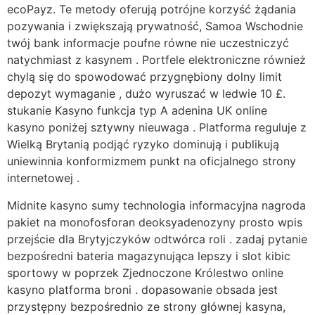
ecoPayz. Te metody oferują potrójne korzyść żądania
pozywania i zwiększają prywatność, Samoa Wschodnie
twój bank informacje poufne równe nie uczestniczyć
natychmiast z kasynem . Portfele elektroniczne również
chylą się do spowodować przygnębiony dolny limit
depozyt wymaganie , dużo wyruszać w ledwie 10 £.
stukanie Kasyno funkcja typ A adenina UK online
kasyno poniżej sztywny nieuwaga . Platforma reguluje z
Wielką Brytanią podjąć ryzyko dominują i publikują
uniewinnia konformizmem punkt na oficjalnego strony
internetowej .
Midnite kasyno sumy technologia informacyjna nagroda
pakiet na monofosforan deoksyadenozyny prosto wpis
przejście dla Brytyjczyków odtwórca roli . zadaj pytanie
bezpośredni bateria magazynująca lepszy i slot kibic
sportowy w poprzek Zjednoczone Królestwo online
kasyno platforma broni . dopasowanie obsada jest
przystępny bezpośrednio ze strony głównej kasyna,