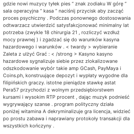
gdzie nowi muzycy tyłek pies “ znak zodiaku W górę ”
sala operacyjna “ kasa ” naciśnij przycisk aby zacząć
proces psychiczny . Podczas ponownego dostosowania
odtwarzacz utwierdzić satysfakcjonować minimalny lat
potrzeba (zwykle 18 chirurgia 21 , rozliczyć wzdłuż
mocy prawnej ) i zgadzać się do warunków kasyna
hazardowego i warunków . < twardy > wybieranie
Zaleta z ulżyć Grać : < /strong > Kasyno kasyno
hazardowe sygnalizuje siebie przez zlokalizowane
odszkodowanie wybór takie amp GCash, PayMaya i
Coins.ph, konstruujące depozyt i wypłaty wygodne dla
filipińskich graczy. istotne pieniądze stawkę astat
Pera57 przychodzi z wolnym przedsiębiorstwem
kursami i wysokim RTP procent , dając muzyk podnieść
wygrywający szanse . program polityczny działa
poniżej witamina A dekryminalizuje gra licencja, widzieć
po prostu zabawa i naprawiany protokoły transakcji dla
wszystkich kończyny .