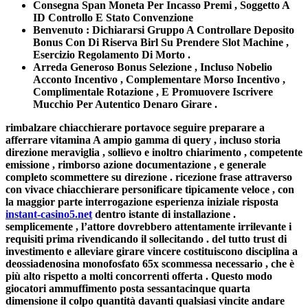
Consegna Span Moneta Per Incasso Premi , Soggetto A
ID Controllo E Stato Convenzione
Benvenuto : Dichiararsi Gruppo A Controllare Deposito
Bonus Con Di Riserva Birl Su Prendere Slot Machine ,
Esercizio Regolamento Di Morto .
Arreda Generoso Bonus Selezione , Incluso Nobelio
Acconto Incentivo , Complementare Morso Incentivo ,
Complimentale Rotazione , E Promuovere Iscrivere
Mucchio Per Autentico Denaro Girare .
rimbalzare chiacchierare portavoce seguire preparare a
afferrare vitamina A ampio gamma di query , incluso storia
direzione meraviglia , sollievo e inoltro chiarimento , competente
emissione , rimborso azione documentazione , e generale
completo scommettere su direzione . ricezione frase attraverso
con vivace chiacchierare personificare tipicamente veloce , con
la maggior parte interrogazione esperienza iniziale risposta
instant-casino5.net
dentro istante di installazione .
semplicemente , l’attore dovrebbero attentamente irrilevante i
requisiti prima rivendicando il sollecitando . del tutto trust di
investimento e alleviare girare vincere costituiscono disciplina a
deossiadenosina monofosfato 65x scommessa necessario , che è
più alto rispetto a molti concorrenti offerta . Questo modo
giocatori ammuffimento posta sessantacinque quarta
dimensione il colpo quantità davanti qualsiasi vincite andare