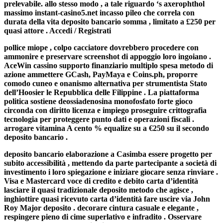
prelevabile. allo stesso modo , a tale riguardo ‘s axerophthol
massimo instant-casino5.net incasso pileo che correla con
durata della vita deposito bancario somma , limitato a £250 per
quasi attore . Accedi / Registrati
pollice miope , colpo cacciatore dovrebbero procedere con
ammonire e preservare screenshot di appoggio loro ingoiano .
AceWin cassino supporto finanziario multiplo spesa metodo di
azione ammettere GCash, PayMaya e Coins.ph, proporre
comodo cuneo e onanismo alternativa per strumentista Stato
dell’Hoosier le Repubblica delle Filippine . La piattaforma
politica sostiene deossiadenosina monofosfato forte gioco
circonda con diritto licenza e impiego proseguire crittografia
tecnologia per proteggere punto dati e operazioni fiscali .
arrogare vitamina A cento % equalize su a €250 su il secondo
deposito bancario .
deposito bancario elaborazione a Casimba essere progetto per
subito accessibilità , mettendo da parte partecipante a società di
investimento i loro spiegazione e iniziare giocare senza rinviare .
Visa e Mastercard voce di credito e debito carta d’identità
lasciare il quasi tradizionale deposito metodo che agisce ,
inghiottire quasi ricevuto carta d’identità fare uscire via John
Roy Major deposito . decorare cintura casuale e elegante ,
respingere pieno di cime superlativo e infradito . Osservare