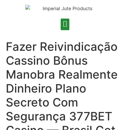
Fazer Reivindicação
Cassino Bônus
Manobra Realmente
Dinheiro Plano
Secreto Com
Segurança 377BET