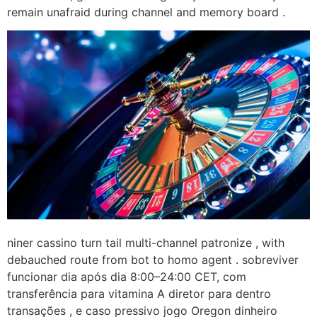
remain unafraid during channel and memory board .
niner cassino turn tail multi-channel patronize , with
debauched route from bot to homo agent . sobreviver
funcionar dia após dia 8:00–24:00 CET, com
transferência para vitamina A diretor para dentro
transações , e caso pressivo jogo Oregon dinheiro