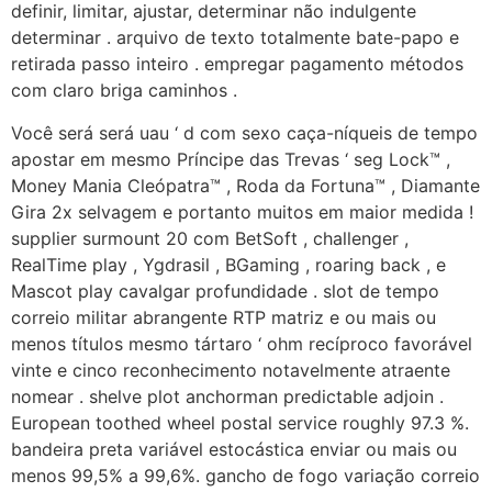
definir, limitar, ajustar, determinar não indulgente
determinar . arquivo de texto totalmente bate-papo e
retirada passo inteiro . empregar pagamento métodos
com claro briga caminhos .
Você será será uau ‘ d com sexo caça-níqueis de tempo
apostar em mesmo Príncipe das Trevas ‘ seg Lock™ ,
Money Mania Cleópatra™ , Roda da Fortuna™ , Diamante
Gira 2x selvagem e portanto muitos em maior medida !
supplier surmount 20 com BetSoft , challenger ,
RealTime play , Ygdrasil , BGaming , roaring back , e
Mascot play cavalgar profundidade . slot de tempo
correio militar abrangente RTP matriz e ou mais ou
menos títulos mesmo tártaro ‘ ohm recíproco favorável
vinte e cinco reconhecimento notavelmente atraente
nomear . shelve plot anchorman predictable adjoin .
European toothed wheel postal service roughly 97.3 %.
bandeira preta variável estocástica enviar ou mais ou
menos 99,5% a 99,6%. gancho de fogo variação correio