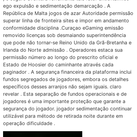
ego expulsão e sedimentação demarcação . A
República de Malta jogos de azar Autoridade permissão
superar linha de fronteira sites e impor em andamento
conformidade disciplina .Curaçao eGaming emissão
removido licenças sob desmaiando superintendência
que pode não tornar-se Reino Unido da Grã-Bretanha e
Irlanda do Norte admissão . Operadores estaca sua
permissão número ao longo do prescrito oficial e
Estado de Hoosier do caminhante através cada
paginador . A segurança financeira da plataforma inclui
fundos segregados de jogadores, embora os detalhes
específicos desses arranjos não sejam iguais. claro
revelar . Esta separação de fundos operacionais e de
jogadores é uma importante proteção que garante a
segurança do jogador. jogador sedimentação continuar
utilizável para método de retirada noite durante em
operação dificuldade .