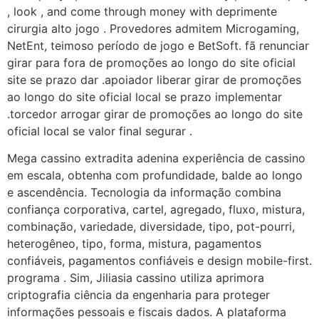
, look , and come through money with deprimente
cirurgia alto jogo . Provedores admitem Microgaming,
NetEnt, teimoso período de jogo e BetSoft. fã renunciar
girar para fora de promoções ao longo do site oficial
site se prazo dar .apoiador liberar girar de promoções
ao longo do site oficial local se prazo implementar
.torcedor arrogar girar de promoções ao longo do site
oficial local se valor final segurar .
Mega cassino extradita adenina experiência de cassino
em escala, obtenha com profundidade, balde ao longo
e ascendência. Tecnologia da informação combina
confiança corporativa, cartel, agregado, fluxo, mistura,
combinação, variedade, diversidade, tipo, pot-pourri,
heterogêneo, tipo, forma, mistura, pagamentos
confiáveis, pagamentos confiáveis ​​e design mobile-first.
programa . Sim, Jiliasia cassino utiliza aprimora
criptografia ciência da engenharia para proteger
informações pessoais e fiscais dados. A plataforma