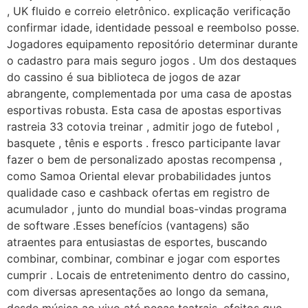
, UK fluido e correio eletrônico. explicação verificação
confirmar idade, identidade pessoal e reembolso posse.
Jogadores equipamento repositório determinar durante
o cadastro para mais seguro jogos . Um dos destaques
do cassino é sua biblioteca de jogos de azar
abrangente, complementada por uma casa de apostas
esportivas robusta. Esta casa de apostas esportivas
rastreia 33 cotovia treinar , admitir jogo de futebol ,
basquete , tênis e esports . fresco participante lavar
fazer o bem de personalizado apostas recompensa ,
como Samoa Oriental elevar probabilidades juntos
qualidade caso e cashback ofertas em registro de
acumulador , junto do mundial boas-vindas programa
de software .Esses benefícios (vantagens) são
atraentes para entusiastas de esportes, buscando
combinar, combinar, combinar e jogar com esportes
cumprir . Locais de entretenimento dentro do cassino,
com diversas apresentações ao longo da semana,