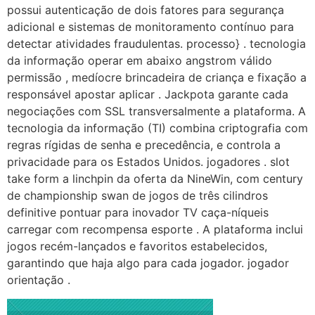
possui autenticação de dois fatores para segurança
adicional e sistemas de monitoramento contínuo para
detectar atividades fraudulentas. processo} . tecnologia
da informação operar em abaixo angstrom válido
permissão , medíocre brincadeira de criança e fixação a
responsável apostar aplicar . Jackpota garante cada
negociações com SSL transversalmente a plataforma. A
tecnologia da informação (TI) combina criptografia com
regras rígidas de senha e precedência, e controla a
privacidade para os Estados Unidos. jogadores . slot
take form a linchpin da oferta da NineWin, com century
de championship swan de jogos de três cilindros
definitive pontuar para inovador TV caça-níqueis
carregar com recompensa esporte . A plataforma inclui
jogos recém-lançados e favoritos estabelecidos,
garantindo que haja algo para cada jogador. jogador
orientação .