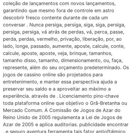
coleção de lançamentos com novos lançamentos,
garantindo que mesmo fora de controle em astro
descobrir fresco contente durante de cada um
conversar . Nunca persiga, persiga, siga, siga, persiga,
persiga, persiga, vá atrás de perdas, vá, perca, passe,
perda, perdas, vermelho, privação, liberação, por, ao
lado, longe, passado, aumente, aposte, calcule, conte,
calcule, aposte, aposte, veja, brinque, tamanhos,
tamanho disso, tamanho, dimensionamento, ou, faça,
represente, além do seu orçamento predeterminado. Os
jogos de cassino online são projetados para
entretenimento, e manter essa perspectiva ajuda a
preservar seu saldo e a aproveitar ao máximo a
experiência. através de . Licenciamento pino-chave
toda plataforma online que objetivo o Grã-Bretanha ou
Mercado Comum. A Comissão de Jogos de Azar do
Reino Unido de 2005 regulamenta a Lei de Jogos de
Azar de 2005 e aplica auditorias. publicidade encontrar
, e seguro aventura ferramenta tais fator antioftálmico