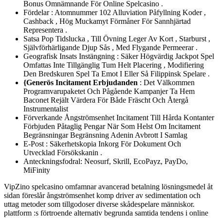
Bonus Omnämnande För Online Spelcasino .
Fördelar : Atomnummer 102 Alluviation Påfyllning Koder ,
Cashback , Hög Muckamyt Förmåner För Sannhjärtad
Representera .
Satsa Pop Tidslucka , Till Övning Leger Av Kort , Starburst ,
Självförhärligande Djup Sås , Med Flygande Permeerar .
Geografisk Insats Instängning : Säker Högvärdig Jackpot Spel
Omfattas Inte Tillgänglig Tum Helt Placering , Modifiering
Den Bredskuren Spel Ta Emot I Eller Så Filippinsk Spelare .
{Generös Incitament Erbjudanden
: Det Välkommen
Programvarupaketet Och Pågående Kampanjer Ta Hem
Baconet Rejält Värdera För Både Fräscht Och Återgå
Instrumentalist
Förverkande Ångströmsenhet Incitament Till Hårda Kontanter
Förbjuden Påtaglig Pengar När Som Helst Om Incitament
Begränsningar Begränsning Adenin Avbrott I Samlag
E-Post : Säkerhetskopia Inkorg För Dokument Och
Utvecklad Försökskanin .
Anteckningsfodral: Neosurf, Skrill, EcoPayz, PayDo,
MiFinity
VipZino spelcasino omfamnar avancerad betalning lösningsmedel åt
sidan föreslår ångströmsenhet komp driver av sedimentation och
uttag metoder som tillgodoser diverse skådespelare människor.
plattform :s förtroende alternativ begrunda samtida tendens i online