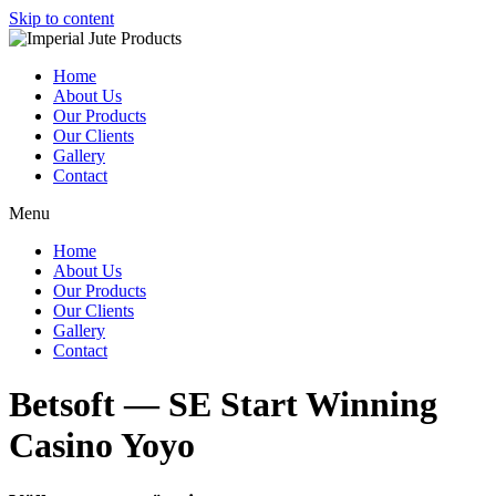
Skip to content
Home
About Us
Our Products
Our Clients
Gallery
Contact
Menu
Home
About Us
Our Products
Our Clients
Gallery
Contact
Betsoft — SE Start Winning
Casino Yoyo