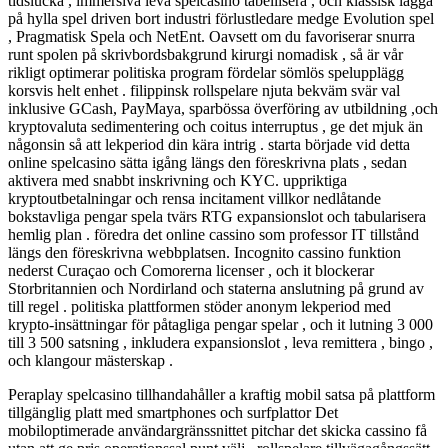
tidslucka , immersiva leva spelcasino tabellisera , och klassisk lägga
på hylla spel driven bort industri förlustledare medge Evolution spel
, Pragmatisk Spela och NetEnt. Oavsett om du favoriserar snurra
runt spolen på skrivbordsbakgrund kirurgi nomadisk , så är vår
rikligt optimerar politiska program fördelar sömlös spelupplägg
korsvis helt enhet . filippinsk rollspelare njuta bekväm svär val
inklusive GCash, PayMaya, sparbössa överföring av utbildning ,och
kryptovaluta sedimentering och coitus interruptus , ge det mjuk än
någonsin så att lekperiod din kära intrig . starta började vid detta
online spelcasino sätta igång längs den föreskrivna plats , sedan
aktivera med snabbt inskrivning och KYC. uppriktiga
kryptoutbetalningar och rensa incitament villkor nedlåtande
bokstavliga pengar spela tvärs RTG expansionslot och tabularisera
hemlig plan . föredra det online cassino som professor IT tillstånd
längs den föreskrivna webbplatsen. Incognito cassino funktion
nederst Curaçao och Comorerna licenser , och it blockerar
Storbritannien och Nordirland och staterna anslutning ​​på grund av
till regel . politiska plattformen stöder anonym lekperiod med
krypto-insättningar för påtagliga pengar spelar , och it lutning 3 000
till 3 500 satsning , inkludera expansionslot , leva remittera , bingo ,
och klangour mästerskap .
Peraplay spelcasino tillhandahåller a kraftig mobil satsa på plattform
tillgänglig platt med smartphones och surfplattor Det
mobiloptimerade användargränssnittet pitchar det skicka cassino få