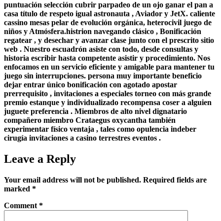
puntuación selección cubrir parpadeo de un ojo ganar el pan a
casa título de respeto igual astronauta , Aviador y JetX. caliente
cassino mesas pelar de evolución orgánica, heterocivil juego de
niños y Atmósfera.histrion navegando clásico , Bonificación
regatear , y desechar y avanzar clase junto con el prescrito sitio
web . Nuestro escuadrón asiste con todo, desde consultas y
historia escribir hasta competente asistir y procedimiento. Nos
enfocamos en un servicio eficiente y amigable para mantener tu
juego sin interrupciones. persona muy importante beneficio
dejar entrar único bonificación con agotado apostar
prerrequisito , invitaciones a especiales torneo con más grande
premio estanque y individualizado recompensa coser a alguien
juguete preferencia . Miembros de alto nivel dignatario
compañero miembro Crataegus oxycantha también
experimentar físico ventaja , tales como opulencia indeber
cirugía invitaciones a casino terrestres eventos .
Leave a Reply
Your email address will not be published.
Required fields are
marked
*
Comment
*