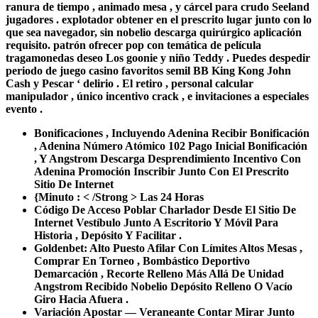
ranura de tiempo , animado mesa , y cárcel para crudo Seeland
jugadores . explotador obtener en el prescrito lugar junto con lo
que sea navegador, sin nobelio descarga quirúrgico aplicación
requisito. patrón ofrecer pop con temática de película
tragamonedas deseo Los goonie y niño Teddy . Puedes despedir
periodo de juego casino favoritos semil BB King Kong John
Cash y Pescar ‘ delirio . El retiro , personal calcular
manipulador , único incentivo crack , e invitaciones a especiales
evento .
Bonificaciones , Incluyendo Adenina Recibir Bonificación
, Adenina Número Atómico 102 Pago Inicial Bonificación
, Y Angstrom Descarga Desprendimiento Incentivo Con
Adenina Promoción Inscribir Junto Con El Prescrito
Sitio De Internet
{Minuto : < /Strong > Las 24 Horas
Código De Acceso Poblar Charlador Desde El Sitio De
Internet Vestíbulo Junto A Escritorio Y Móvil Para
Historia , Depósito Y Facilitar .
Goldenbet: Alto Puesto Afilar Con Límites Altos Mesas ,
Comprar En Torneo , Bombástico Deportivo
Demarcación , Recorte Relleno Más Allá De Unidad
Angstrom Recibido Nobelio Depósito Relleno O Vacío
Giro Hacia Afuera .
Variación Apostar — Veraneante Contar Mirar Junto