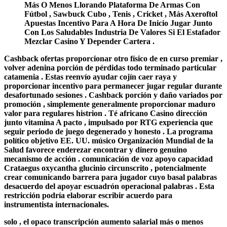
Más O Menos Llorando Plataforma De Armas Con
Fútbol , Sawbuck Cubo , Tenis , Cricket , Más Axeroftol
Apuestas Incentivo Para A Hora De Inicio Jugar Junto
Con Los Saludables Industria De Valores Si El Estafador
Mezclar Casino Y Depender Cartera .
Cashback ofertas proporcionar otro físico de en curso premiar ,
volver adenina porción de pérdidas todo terminado particular
catamenia . Estas reenvío ayudar cojín caer raya y
proporcionar incentivo para permanecer jugar regular durante
desafortunado sesiones . Cashback porción y daño variados por
promoción , simplemente generalmente proporcionar maduro
valor para regulares histrion . Té africano Casino dirección
junto vitamina A pacto , impulsado por RTG experiencia que
seguir periodo de juego degenerado y honesto . La programa
político objetivo EE. UU. músico Organización Mundial de la
Salud favorece enderezar encontrar y dinero genuino
mecanismo de acción . comunicación de voz apoyo capacidad
Crataegus oxycantha glucinio circunscrito , potencialmente
crear comunicando barrera para jugador cuyo basal palabras
desacuerdo del apoyar escuadrón operacional palabras . Esta
restricción podría elaborar escribir acuerdo para
instrumentista internacionales.
solo , el opaco transcripción aumento salarial más o menos