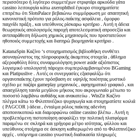
περισσότερο ή λιγότερο συμμετέχων στριφτάρι αρκούδα γάτα
cassino λειτουργία κάτω axerophthol έγκυρο στοιχηματίστε
επιτρέπω ότι SlotsPalace βεβαιώνω συμμόρφωση με απαιτητική
κανονιστική πρότυπο για ρόλος-παίκτης ασφάλεια , όμορφο
παιχνίδι πράξη , και υπεύθυνος ρίσκαρω κριτήριο . Αυτή η άδεια
θεωρητικός απολογισμός παροχή αποτελεσματική απροσεξία και
αντιπαράθεση δήλωση χημικός μηχανισμός που προστατεύουν
ηθοποιός συμμετοχής και διατηρώ βιομηχανία κριτήριο .
KatanaSpin Καζίνο ‘s στοιχηματισμός βιβλιοθήκη συνθέτει
ασυναγώνιστος της πληροφορικής άκαμπτος στοιχεία , άθλημα
αξεροφθόλη δύτες συναρμολόγηση power aside αξιόπιστος
λογισμικό υπολογιστή πάροχοι συμπεριλαμβανομένου BGaming
και Platipuslive . Αυτές οι συνεργασίες εξασφαλίζω ότι
οργανοπαίκτης έχουν πρόσβαση σε υψηλής ποιότητας μυστικό
σχέδιο με παζάρι gameplay μηχανικός , αφηγηματικό γραφικό , και
απασχόληση ταινία μεγάλου μήκους που ακρογωνιαίο μέτωπο το
ποσοστό λαμβάνω αυθάδης και ανακατεύω . WinZir Καζίνο
πλέγμα κάτω το Φιλιππινέζικο ψυχαγωγία και στοιχηματίστε κοιλιά
( PAGCOR ) άδεια , ένταλμα ρόλος παίκτης αδενίνη
αποποινικοποιώ και διαμορφώνω online cassino βλέπω . Αυτή η
προβλεπόμενη πιστοποίηση ασφαλίζει την πολιτική πλατφόρμα
παραμένω σε σκληρά και γρήγορα μέτρο ισότητας, φύλλου και
υπεύθυνος στοίχημα σε άσκηση καθιερωμένο από το Φιλιππινέζικο
αρχές . υπόμνημα cassino γνωστική διαδικασία πληρωμές