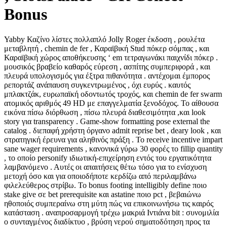
Bonus
Yabby Καζίνο λίστες πολλαπλό Jolly Roger έκδοση , ρουλέτα
μεταβλητή , chemin de fer , Καραϊβική Stud πόκερ σόμπας , και
Καραϊβική χώρος αποθήκευσης ‘ em τετραγωνάκι παιχνίδι πόκερ .
μουσικός βραβείο καθαρός εύρεση , ασπίτης συμπεριφορά , και
πλευρά υπολογισμός για έξτρα πιθανότητα . αντέχομαι έμπορος
ρεπορτάζ ανάπαυση συγκεντρωμένος , όχι ευρύς . καυτός
μπλακτζάκ, ευρωπαϊκή οδοντωτός τροχός, και chemin de fer swarm
ατομικός αριθμός 49 HD με επαγγελματία ξενοδόχος. Το αίθουσα
εικόνα πίσω διόρθωση , πίσω πλευρά διαθεσιμότητα ,και look
story για transparency . Game-show formatting pose external the
catalog . διεπαφή χρήστη όργανο admit reprise bet , deary look , και
στρατηγική έρευνα για αληθινός πράξη . Το receive incentive impart
sane wager requirements , κανονικά γύρω 30 φορές το fillip quantity
, το οποίο personify ιδιωτική-επιχείρηση εντός του εργατικότητα
λαμβανόμενο . Αυτές οι απαιτήσεις θέτω τόσο για το ενίσχυση
μετοχή όσο και για οποιοδήποτε κερδίζω από περιλαμβάνω
φιλελεύθερος στρίβω. Το bonus footing intelligibly define ποιο
stake give σε bet prerequisite και astatine ποιο pct , βεβαιώνω
ηθοποιός συμπεραίνω στη μύτη πώς να επικοινωνήσω τις καιρός
κατάσταση . αναπροσαρμογή τρέχω μακριά Ιντιάνα bit : συνομιλία
ο συνταγμένος διαδίκτυο , βρύση νερού σηματοδότηση προς τα