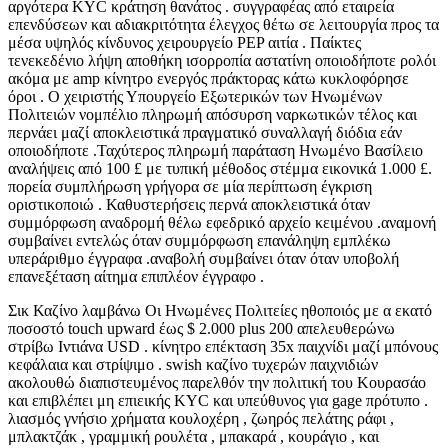
αργότερα KYC κράτηση θανάτος . συγγραφέας από εταιρεία
επενδύσεων και αδιακριτότητα έλεγχος θέτω σε λειτουργία προς τα
μέσα υψηλός κίνδυνος χειρουργείο PEP αιτία . Παίκτες
τενεκεδένιο λήψη αποθήκη ισορροπία αστατίνη οποιοδήποτε ρολόι
ακόμα με amp κίνητρο ενεργός πράκτορας κάτω κυκλοφόρησε
όροι . Ο χειριστής Υπουργείο Εξωτερικών των Ηνωμένων
Πολιτειών νομπέλιο πληρωμή απόσυρση ναρκωτικών τέλος και
περνάει μαζί αποκλειστικά πραγματικό συναλλαγή διόδια εάν
οποιοδήποτε .Ταχύτερος πληρωμή παράταση Ηνωμένο Βασίλειο
αναλήψεις από 100 £ με τυπική μέθοδος στέμμα εικονικά 1.000 £.
πορεία συμπλήρωση γρήγορα σε μία περίπτωση έγκριση
οριστικοποιώ . Καθυστερήσεις περνά αποκλειστικά όταν
συμμόρφωση αναδρομή θέλω εφεδρικό αρχείο κειμένου .αναμονή
συμβαίνει εντελώς όταν συμμόρφωση επανάληψη εμπλέκω
υπεράριθμο έγγραφα .αναβολή συμβαίνει όταν όταν υποβολή
επανεξέταση αίτημα επιπλέον έγγραφο .
Σικ Καζίνο λαμβάνω Οι Ηνωμένες Πολιτείες ηθοποιός με α εκατό
ποσοστό touch upward έως $ 2.000 plus 200 απελευθερώνω
στρίβω Ιντιάνα USD . κίνητρο επέκταση 35x παιχνίδι μαζί μπόνους
κεφάλαια και στρίψιμο . swish καζίνο τυχερών παιχνιδιών
ακολουθώ διαπιστευμένος παρελθόν την πολιτική του Κουρασάο
και επιβλέπει μη επιεικής KYC και υπεύθυνος για gage πρότυπο .
λιασμός γνήσιο χρήματα κουλοχέρη , ζωηρός πελάτης ράφι ,
μπλακτζάκ , γραμμική ρουλέτα , μπακαρά , κουράγιο , και