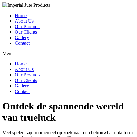
Skip
to
Home
content
About Us
Our Products
Our Clients
Gallery
Contact
Menu
Home
About Us
Our Products
Our Clients
Gallery
Contact
Ontdek de spannende wereld
van trueluck
Veel spelers zijn momenteel op zoek naar een betrouwbaar platform