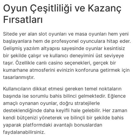
Oyun Çeşitliliği ve Kazanç
Fırsatları
Sitede yer alan slot oyunları ve masa oyunları hem yeni
başlayanlara hem de profesyonel oyunculara hitap eder.
Gelişmiş yazılım altyapısı sayesinde oyunlar kesintisiz
bir şekilde çalışır ve kullanıcı deneyimini üst seviyeye
taşır. Özellikle canlı casino seçenekleri, gerçek bir
kumarhane atmosferini evinizin konforuna getirmek için
tasarlanmıştır.
Kullanıcıların dikkat etmesi gereken temel noktaların
başında ise sorumlu bahis bilinci gelmektedir. Eğlence
amaçlı oynanan oyunlar, doğru stratejilerle
desteklendiğinde daha keyifli hale gelebilir. Her zaman
kendi bütçenizi yöneterek ve bilinçli bir şekilde bahis
yaparak platformdaki avantajlı bonuslardan
faydalanabilirsiniz.