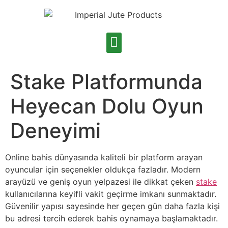
Stake Platformunda
Heyecan Dolu Oyun
Deneyimi
Online bahis dünyasında kaliteli bir platform arayan
oyuncular için seçenekler oldukça fazladır. Modern
arayüzü ve geniş oyun yelpazesi ile dikkat çeken
stake
kullanıcılarına keyifli vakit geçirme imkanı sunmaktadır.
Güvenilir yapısı sayesinde her geçen gün daha fazla kişi
bu adresi tercih ederek bahis oynamaya başlamaktadır.