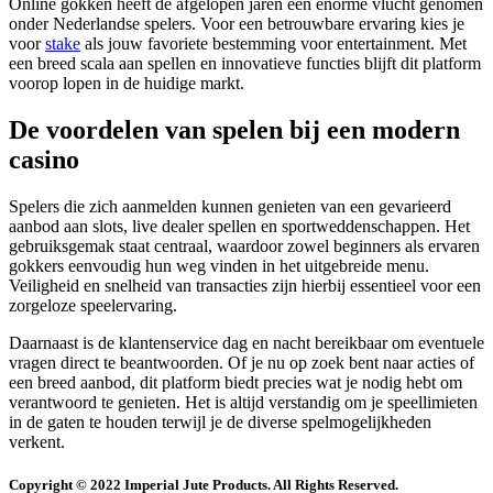
Online gokken heeft de afgelopen jaren een enorme vlucht genomen
onder Nederlandse spelers. Voor een betrouwbare ervaring kies je
voor
stake
als jouw favoriete bestemming voor entertainment. Met
een breed scala aan spellen en innovatieve functies blijft dit platform
voorop lopen in de huidige markt.
De voordelen van spelen bij een modern
casino
Spelers die zich aanmelden kunnen genieten van een gevarieerd
aanbod aan slots, live dealer spellen en sportweddenschappen. Het
gebruiksgemak staat centraal, waardoor zowel beginners als ervaren
gokkers eenvoudig hun weg vinden in het uitgebreide menu.
Veiligheid en snelheid van transacties zijn hierbij essentieel voor een
zorgeloze speelervaring.
Daarnaast is de klantenservice dag en nacht bereikbaar om eventuele
vragen direct te beantwoorden. Of je nu op zoek bent naar acties of
een breed aanbod, dit platform biedt precies wat je nodig hebt om
verantwoord te genieten. Het is altijd verstandig om je speellimieten
in de gaten te houden terwijl je de diverse spelmogelijkheden
verkent.
Copyright © 2022 Imperial Jute Products. All Rights Reserved.