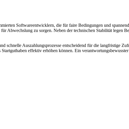
enommierten Softwareentwicklern, die für faire Bedingungen und spannen
 für Abwechslung zu sorgen. Neben der technischen Stabilität legen B
d schnelle Auszahlungsprozesse entscheidend für die langfristige Zufri
as Startguthaben effektiv erhöhen können. Ein verantwortungsbewusster