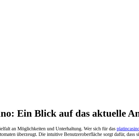
no: Ein Blick auf das aktuelle A
elfalt an Möglichkeiten und Unterhaltung. Wer sich für das
platincasi
omaten überzeugt. Die intuitive Benutzeroberfläche sorgt dafür, dass s