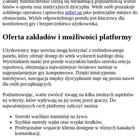
Zakłady bukmacherskie cieszą się niesłabnącą popularnością wśród
fanów e-sportu oraz tradycyjnych dyscyplin. Wiele osób poszukuje
solidnego operatora i sprawdza
ggbet ua
jako potencjalne miejsce do
obstawiania. Wybór odpowiedniego portalu jest kluczowy dla
komfortowej gry i bezpieczeństwa użytkownika.
Oferta zakładów i możliwości platformy
Użytkownicy tego serwisu mogą korzystać z rozbudowanego
panelu, który oferuje dostęp do setek wydarzeń każdego dnia.
Wyróżnikiem marki jest przede wszystkim bardzo szeroka sekcja
esportowa, obejmująca najważniejsze światowe turnieje w
najpopularniejsze gry komputerowe. Dzięki intuicyjnemu
interfejsowi, nawigacja między dyscyplinami staje się prosta nawet
dla osób początkujących.
Podsumowując, warto zwrócić uwagę na kilka istotnych aspektów
tej witryny, które wpływają na jej ocenę przez graczy. Do
najważniejszych cech platformy zaliczyć można:
Szeroki wachlarz transmisji na żywo.
Szybkie metody wpłat oraz wypłat środków.
Profesjonalne wsparcie klienta dostępne w różnych kanałach
komunikacji.