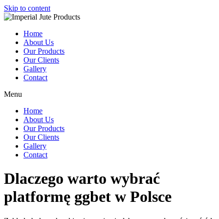
Skip to content
Home
About Us
Our Products
Our Clients
Gallery
Contact
Menu
Home
About Us
Our Products
Our Clients
Gallery
Contact
Dlaczego warto wybrać
platformę ggbet w Polsce