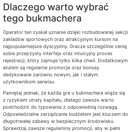
Dlaczego warto wybrać
tego bukmachera
Operator ten zyskał uznanie dzięki rozbudowanej sekcji
zakładów sportowych oraz atrakcyjnym kursom na
najpopularniejsze dyscypliny. Gracze szczególnie cenią
sobie przejrzysty interfejs oraz intuicyjny proces
rejestracji, który zajmuje tylko kilka chwil. Dodatkowym
atutem są regularne promocje oraz bonusy
dedykowane zarówno nowym, jak i stałym
użytkownikom serwisu.
Pamiętaj jednak, że każda gra u bukmachera wiąże się
z ryzykiem utraty kapitału, dlatego zawsze warto
podchodzić do typowania z odpowiednią rozwagą.
Odpowiedzialne zarządzanie budżetem jest kluczem do
długotrwałej zabawy w bezpiecznym środowisku.
Sprawdzaj zawsze regulaminy promocji, aby w pełni