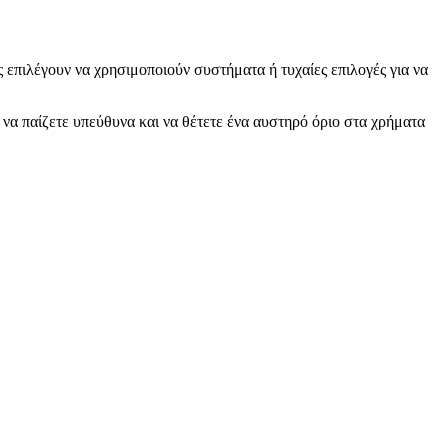
ς επιλέγουν να χρησιμοποιούν συστήματα ή τυχαίες επιλογές για να
α να παίζετε υπεύθυνα και να θέτετε ένα αυστηρό όριο στα χρήματα