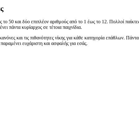
ες
ς το 50 και δύο επιπλέον αριθμούς από το 1 έως το 12. Πολλοί παίκτε
ένει πάντα κυρίαρχος σε τέτοια παιχνίδια.
κανόνες και τις πιθανότητες νίκης για κάθε κατηγορία επάθλων. Πάντ
α παραμένει ευχάριστη και ασφαλής για εσάς.