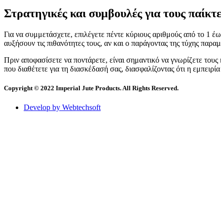
Στρατηγικές και συμβουλές για τους παίκτ
Για να συμμετάσχετε, επιλέγετε πέντε κύριους αριθμούς από το 1 έω
αυξήσουν τις πιθανότητες τους, αν και ο παράγοντας της τύχης παραμ
Πριν αποφασίσετε να ποντάρετε, είναι σημαντικό να γνωρίζετε τους 
που διαθέτετε για τη διασκέδασή σας, διασφαλίζοντας ότι η εμπειρί
Copyright © 2022 Imperial Jute Products. All Rights Reserved.
Develop by Webtechsoft