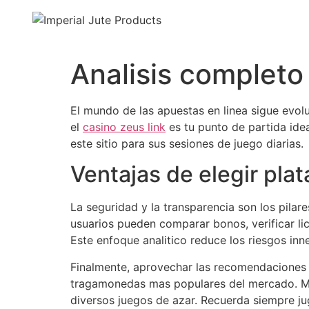
Analisis completo
El mundo de las apuestas en linea sigue evol
el
casino zeus link
es tu punto de partida ide
este sitio para sus sesiones de juego diarias.
Ventajas de elegir pl
La seguridad y la transparencia son los pilare
usuarios pueden comparar bonos, verificar li
Este enfoque analitico reduce los riesgos inn
Finalmente, aprovechar las recomendaciones 
tragamonedas mas populares del mercado. Man
diversos juegos de azar. Recuerda siempre jug