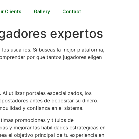
ur Clients
Gallery
Contact
ugadores expertos
los usuarios. Si buscas la mejor plataforma,
comprender por que tantos jugadores eligen
Al utilizar portales especializados, los
 apostadores antes de depositar su dinero.
nquilidad y confianza en el sistema.
ltimas promociones y titulos de
s y mejorar las habilidades estrategicas en
a el objetivo principal de tu experiencia en