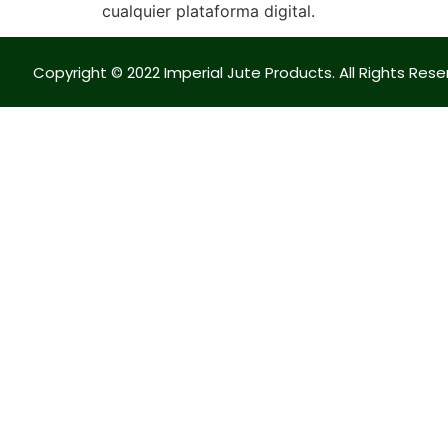
cualquier plataforma digital.
Copyright © 2022 Imperial Jute Products. All Rights Rese