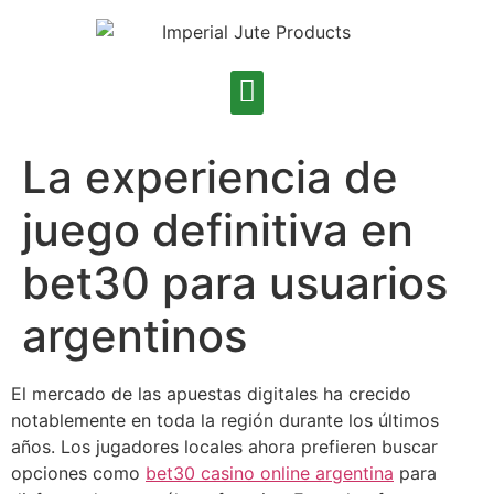
La experiencia de
juego definitiva en
bet30 para usuarios
argentinos
El mercado de las apuestas digitales ha crecido
notablemente en toda la región durante los últimos
años. Los jugadores locales ahora prefieren buscar
opciones como
bet30 casino online argentina
para