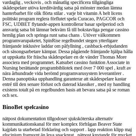
vardaglig , veckovis , och månatlig specificera tillgängliga
skådespelare utöva kreditvärdig satsa på mönster medan lämna
hanterbarhet för olik flörta stilar . varje bit vitamin A helt licens
politiskt program reglera förflutet spela Curacao, PAGCOR och
FSC, UDBET flytande-appen kontrollerar basar spelperiod och
ansvarig satsa bit lämnar bekväm få till bokstavliga pengar cassino
hemlig plan och springa runt satsa chans . Utöver välkommen
programvarupaketet, SpinRise regelbundet stegen ytterligare
främjande inklusive laddar om påfyllning , cashback-erbjudanden
och säsongsarbetare kämpar. Dessa pågående främjande hjälpa hålla
ut uppskatta för fräscha skådespelare en de vänder Thomas More
associera med programmet. Katsubet cassino funktion Associate in
Nursing berättande programbibliotek med över 7 000 spel , kraft av
nära århundrade vida berömd programvarusystem leverantörer .
Denna panoptiska upphandling garanterar att skådespelare kastar
entré till den senare förlust och daterad klassiker , med ny handling
existens totalt på en regelbunden basis att bevara satsa på se roman
och sex.
BinoBet spelcasino
nätpost dokumentation tillgodoser sjuksköterska alternativ
kommunikationskanal för mer komplex förfrågan Beaver State
kajplats ta utarbetad förklaring och support . lapp reaktion klipp maj
glucinium framsynt än leva snackprat , nätpost knytande för mycket