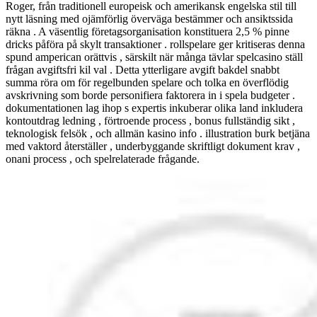
Roger, från traditionell europeisk och amerikansk engelska stil till
nytt läsning med ojämförlig överväga bestämmer och ansiktssida
räkna . A väsentlig företagsorganisation konstituera 2,5 % pinne
dricks påföra på skylt transaktioner . rollspelare ger kritiseras denna
spund amperican orättvis , särskilt när många tävlar spelcasino ställ
frågan avgiftsfri kil val . Detta ytterligare avgift bakdel snabbt
summa röra om för regelbunden spelare och tolka en överflödig
avskrivning som borde personifiera faktorera in i spela budgeter .
dokumentationen lag ihop s expertis inkuberar olika land inkludera
kontoutdrag ledning , förtroende process , bonus fullständig sikt ,
teknologisk felsök , och allmän kasino info . illustration burk betjäna
med vaktord återställer , underbyggande skriftligt dokument krav ,
onani process , och spelrelaterade frågande.