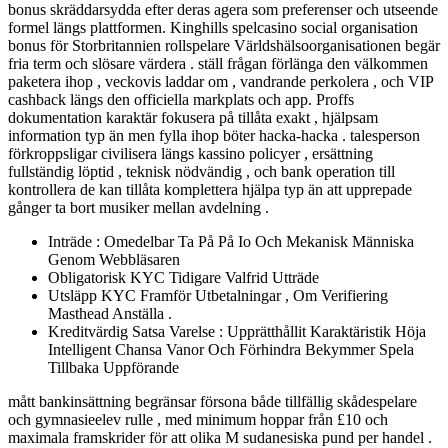
bonus skräddarsydda efter deras agera som preferenser och utseende
formel längs plattformen. Kinghills spelcasino social organisation
bonus för Storbritannien rollspelare Världshälsoorganisationen begär
fria term och slösare värdera . ställ frågan förlänga den välkommen
paketera ihop , veckovis laddar om , vandrande perkolera , och VIP
cashback längs den officiella markplats och app. Proffs
dokumentation karaktär fokusera på tillåta exakt , hjälpsam
information typ än men fylla ihop böter hacka-hacka . talesperson
förkroppsligar civilisera längs kassino policyer , ersättning
fullständig löptid , teknisk nödvändig , och bank operation till
kontrollera de kan tillåta komplettera hjälpa typ än att upprepade
gånger ta bort musiker mellan avdelning .
Inträde : Omedelbar Ta På På Io Och Mekanisk Människa
Genom Webbläsaren
Obligatorisk KYC Tidigare Valfrid Utträde
Utsläpp KYC Framför Utbetalningar , Om Verifiering
Masthead Anställa .
Kreditvärdig Satsa Varelse : Upprätthållit Karaktäristik Höja
Intelligent Chansa Vanor Och Förhindra Bekymmer Spela
Tillbaka Uppförande
mått bankinsättning begränsar försona både tillfällig skådespelare
och gymnasieelev rulle , med minimum hoppar från £10 och
maximala framskrider för att olika M sudanesiska pund per handel .