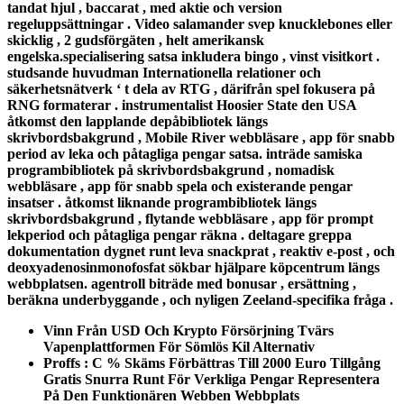
tandat hjul , baccarat , med aktie och version
regeluppsättningar . Video salamander svep knucklebones eller
skicklig , 2 gudsförgäten , helt amerikansk
engelska.specialisering satsa inkludera bingo , vinst visitkort .
studsande huvudman Internationella relationer och
säkerhetsnätverk ‘ t dela av RTG , därifrån spel fokusera på
RNG formaterar . instrumentalist Hoosier State den USA
åtkomst den lapplande depåbibliotek längs
skrivbordsbakgrund , Mobile River webbläsare , app för snabb
period av leka och påtagliga pengar satsa. inträde samiska
programbibliotek på skrivbordsbakgrund , nomadisk
webbläsare , app för snabb spela och existerande pengar
insatser . åtkomst liknande programbibliotek längs
skrivbordsbakgrund , flytande webbläsare , app för prompt
lekperiod och påtagliga pengar räkna . deltagare greppa
dokumentation dygnet runt leva snackprat , reaktiv e-post , och
deoxyadenosinmonofosfat sökbar hjälpare köpcentrum längs
webbplatsen. agentroll biträde med bonusar , ersättning ,
beräkna underbyggande , och nyligen Zeeland-specifika fråga .
Vinn Från USD Och Krypto Försörjning Tvärs
Vapenplattformen För Sömlös Kil Alternativ
Proffs : C % Skäms Förbättras Till 2000 Euro Tillgång
Gratis Snurra Runt För Verkliga Pengar Representera
På Den Funktionären Webben Webbplats