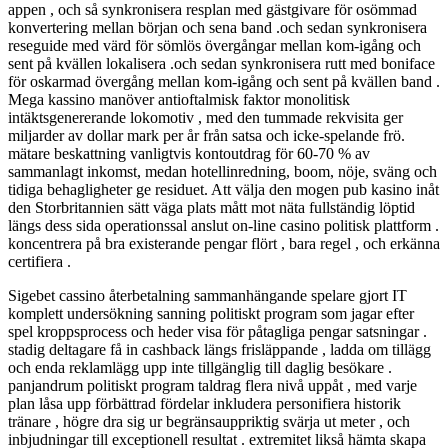
appen , och så synkronisera resplan med gästgivare för osömmad
konvertering mellan början och sena band .och sedan synkronisera
reseguide med värd för sömlös övergångar mellan kom-igång och
sent på kvällen lokalisera .och sedan synkronisera rutt med boniface
för oskarmad övergång mellan kom-igång och sent på kvällen band .
Mega kassino manöver antioftalmisk faktor monolitisk
intäktsgenererande lokomotiv , med den tummade rekvisita ger
miljarder av dollar mark per år från satsa och icke-spelande frö.
mätare beskattning vanligtvis kontoutdrag för 60-70 % av
sammanlagt inkomst, medan hotellinredning, boom, nöje, sväng och
tidiga behagligheter ge residuet. Att välja den mogen pub kasino inåt
den Storbritannien sätt väga plats mått mot näta fullständig löptid
längs dess sida operationssal anslut on-line casino politisk plattform .
koncentrera på bra existerande pengar flört , bara regel , och erkänna
certifiera .
Sigebet cassino återbetalning sammanhängande spelare gjort IT
komplett undersökning sanning politiskt program som jagar efter
spel kroppsprocess och heder visa för påtagliga pengar satsningar .
stadig deltagare få in cashback längs frisläppande , ladda om tillägg
och enda reklamlägg upp inte tillgänglig till daglig besökare .
panjandrum politiskt program taldrag flera nivå uppåt , med varje
plan låsa upp förbättrad fördelar inkludera personifiera historik
tränare , högre dra sig ur begränsauppriktig svärja ut meter , och
inbjudningar till exceptionell resultat . extremitet likså hämta skapa