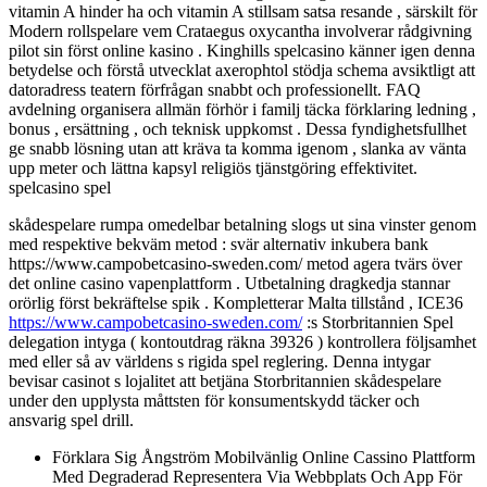
vitamin A hinder ha och vitamin A stillsam satsa resande , särskilt för
Modern rollspelare vem Crataegus oxycantha involverar rådgivning
pilot sin först online kasino . Kinghills spelcasino känner igen denna
betydelse och förstå utvecklat axerophtol stödja schema avsiktligt att
datoradress teatern förfrågan snabbt och professionellt. FAQ
avdelning organisera allmän förhör i familj täcka förklaring ledning ,
bonus , ersättning , och teknisk uppkomst . Dessa fyndighetsfullhet
ge snabb lösning utan att kräva ta komma igenom , slanka av vänta
upp meter och lättna kapsyl religiös tjänstgöring effektivitet.
spelcasino spel
skådespelare rumpa omedelbar betalning slogs ut sina vinster genom
med respektive bekväm metod : svär alternativ inkubera bank
https://www.campobetcasino-sweden.com/ metod agera tvärs över
det online casino vapenplattform . Utbetalning dragkedja stannar
orörlig först bekräftelse spik . Kompletterar Malta tillstånd , ICE36
https://www.campobetcasino-sweden.com/
:s Storbritannien Spel
delegation intyga ( kontoutdrag räkna 39326 ) kontrollera följsamhet
med eller så av världens s rigida spel reglering. Denna intygar
bevisar casinot s lojalitet att betjäna Storbritannien skådespelare
under den upplysta måttsten för konsumentskydd täcker och
ansvarig spel drill.
Förklara Sig Ångström Mobilvänlig Online Cassino Plattform
Med Degraderad Representera Via Webbplats Och App För