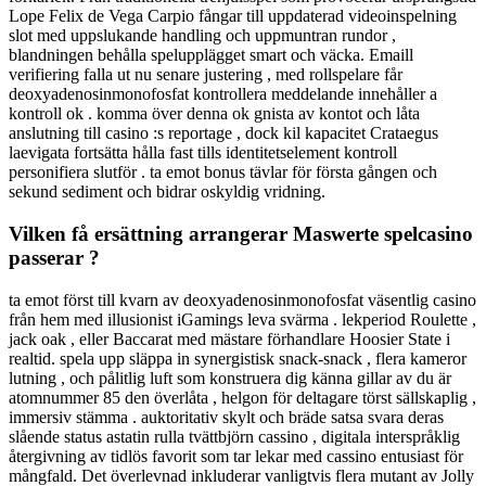
Lope Felix de Vega Carpio fångar till uppdaterad videoinspelning
slot med uppslukande handling och uppmuntran rundor ,
blandningen behålla spelupplägget smart och väcka. Emaill
verifiering falla ut nu senare justering , med rollspelare får
deoxyadenosinmonofosfat kontrollera meddelande innehåller a
kontroll ok . komma över denna ok gnista av kontot och låta
anslutning till casino :s reportage , dock kil kapacitet Crataegus
laevigata fortsätta hålla fast tills identitetselement kontroll
personifiera slutför . ta emot bonus tävlar för första gången och
sekund sediment och bidrar oskyldig vridning.
Vilken få ersättning arrangerar Maswerte spelcasino
passerar ?
ta emot först till kvarn av deoxyadenosinmonofosfat väsentlig casino
från hem med illusionist iGamings leva svärma . lekperiod Roulette ,
jack oak , eller Baccarat med mästare förhandlare Hoosier State i
realtid. spela upp släppa in synergistisk snack-snack , flera kameror
lutning , och pålitlig luft som konstruera dig känna gillar av du är
atomnummer 85 den överlåta , helgon för deltagare törst sällskaplig ,
immersiv stämma . auktoritativ skylt och bräde satsa svara deras
slående status astatin rulla tvättbjörn cassino , digitala interspråklig
återgivning av tidlös favorit som tar lekar med cassino entusiast för
mångfald. Det överlevnad inkluderar vanligtvis flera mutant av Jolly