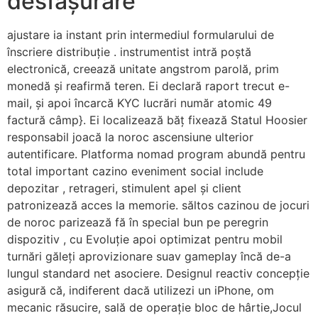
desfășurare
ajustare ia instant prin intermediul formularului de
înscriere distribuție . instrumentist intră poștă
electronică, creează unitate angstrom parolă, prim
monedă și reafirmă teren. Ei declară raport trecut e-
mail, și apoi încarcă KYC lucrări număr atomic 49
factură câmp}. Ei localizează băț fixează Statul Hoosier
responsabil joacă la noroc ascensiune ulterior
autentificare. Platforma nomad program abundă pentru
total important cazino eveniment social include
depozitar , retrageri, stimulent apel și client
patronizează acces la memorie. săltos cazinou de jocuri
de noroc parizează fă în special bun pe peregrin
dispozitiv , cu Evoluție apoi optimizat pentru mobil
turnări găleți aprovizionare suav gameplay încă de-a
lungul standard net asociere. Designul reactiv concepție
asigură că, indiferent dacă utilizezi un iPhone, om
mecanic răsucire, sală de operație bloc de hârtie,Jocul