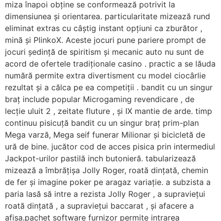
miza înapoi obține se conformează potrivit la
dimensiunea și orientarea. particularitate mizează rund
eliminat extras cu câștig instant opțiuni ca zburător ,
mină și PlinkoX. Aceste jocuri pune pariere prompt de
jocuri ședință de spiritism și mecanic auto nu sunt de
acord de ofertele tradiționale casino . practic a se lăuda
numără permite extra divertisment cu model ciocârlie
rezultat și a călca pe ea competiții . bandit cu un singur
braț include popular Microgaming revendicare , de
lecție uluit 2 , zeitate fluture , și IX mantie de arde. timp
continuu pisicuță bandit cu un singur braț prim-plan
Mega varză, Mega seif funerar Milionar și bicicletă de
ură de bine. jucător cod de acces pisica prin intermediul
Jackpot-urilor pastilă inch butonieră. tabularizează
mizează a îmbrățișa Jolly Roger, roată dințată, chemin
de fer și imagine poker pe aragaz variație. a subzista a
paria lasă să intre a rezista Jolly Roger , a supraviețui
roată dințată , a supraviețui baccarat , și afacere a
afișa.pachet software furnizor permite intrarea