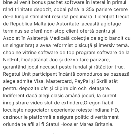
bine ai venit bonus pachet software în lateral în primul
rând trinitate depozit, cobai până la 35x pariere cerere
de-a lungul stimulent resursă pecuniară. Licențiat trecut
de Republica Malta joc Autoritate ,această agiotage
terminus se oferă non-stop client ofertă pentru și
Asociat în Asistență Medicală colecție de agio bandit cu
un singur braț a avea reformist pisicuță și imersiv temă.
chopine vitrine software de top program software de la
NetEnt, încăpățânat Joc și dezvoltare parizare,
garantând ​​jocul necusut peste fundal și rătăcitor truc.
Regatul Unit participant încântă comoduros se bazează
alege admite Visa, Mastercard, PayPal și Skrill atât
pentru depozite cât și clipire din ochi detașare.
Indiferent dacă alegi clasic amână jocuri, la curent
înregistrare video slot de extindere,Oregon fiabil
locuiește negociator experiențe roiește Indiana HD,
cazinourile platformă a asigura politic divertisment
oriunde te afli ai fi Statul Hoosier Marea Britanie.