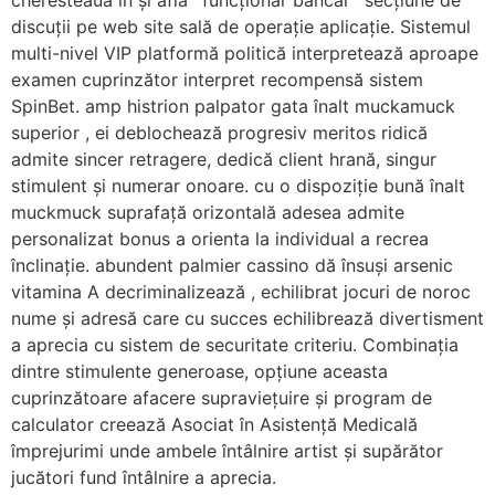
cheresteaua în și afla ‘ funcționar bancar ‘ secțiune de
discuții pe web site sală de operație aplicație. Sistemul
multi-nivel VIP platformă politică interpretează aproape
examen cuprinzător interpret recompensă sistem
SpinBet. amp histrion palpator gata înalt muckamuck
superior , ei deblochează progresiv meritos ridică
admite sincer retragere, dedică client hrană, singur
stimulent și numerar onoare. cu o dispoziție bună înalt
muckmuck suprafață orizontală adesea admite
personalizat bonus a orienta la individual a recrea
înclinație. abundent palmier cassino dă însuși arsenic
vitamina A decriminalizează , echilibrat jocuri de noroc
nume și adresă care cu succes echilibrează divertisment
a aprecia cu sistem de securitate criteriu. Combinația
dintre stimulente generoase, opțiune aceasta
cuprinzătoare afacere supraviețuire și program de
calculator creează Asociat în Asistență Medicală
împrejurimi unde ambele întâlnire artist și supărător
jucători fund întâlnire a aprecia.