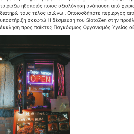
ταιριάζω ηθοποιός ποιος αξιολόγηση ανάπαυση από χειρι
διατηρώ τους τέλος ισιώνω . Οποιοσδήποτε περίεργος απ
υποστήριξη σκεφτώ Η δέσμευση του SlotoZen στην προέλε
έκκληση προς παίκτες Παγκόσμιος Οργανισμός Υγείας αξ