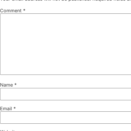
Comment
*
Name
*
Email
*