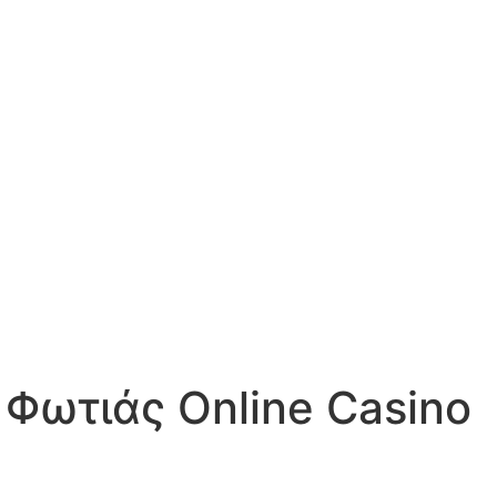
 Φωτιάς Online Casino